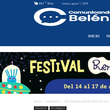
C
14.7
Belén
viernes, agosto 7, 2026
INICIO
N
Inicio
Educación
250 mujeres podran terminar sus e
Educación
Sin categoría