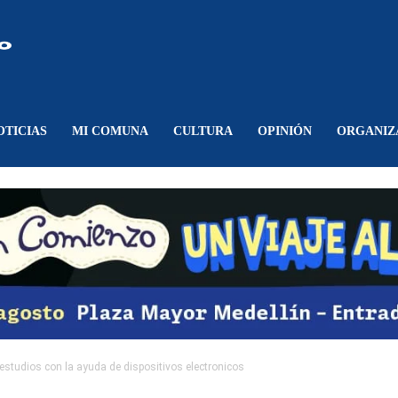
Comunicando
Belén
OTICIAS
MI COMUNA
CULTURA
OPINIÓN
ORGANIZ
studios con la ayuda de dispositivos electronicos