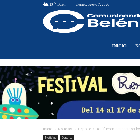
C
13
Belén
viernes, agosto 7, 2026
INICIO
N
Inicio
Noticias
Deporte
Así fueron despedidos lo
Noticias
Deporte