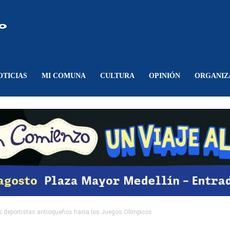
Comunicando
Belén
OTICIAS
MI COMUNA
CULTURA
OPINIÓN
ORGANIZ
s deportistas antioqueños hacia los Juegos Olímpicos