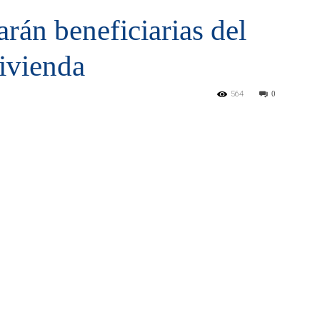
arán beneficiarias del
ivienda
564
0