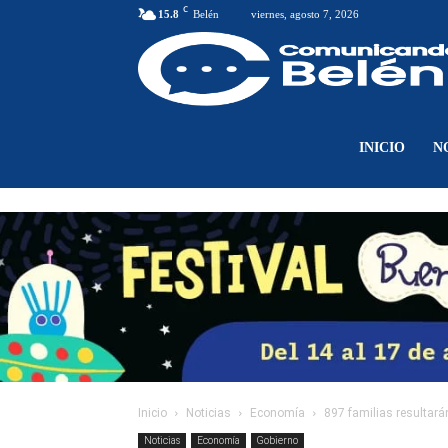
C
15.8
Belén
viernes, agosto 7, 2026
INICIO
N
Inicio
Noticias
Economía
897 familias resultará
Noticias
Economía
Gobierno