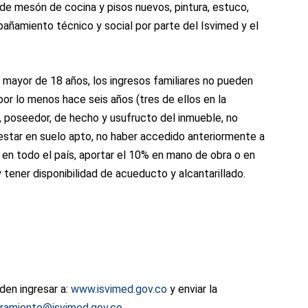
n de mesón de cocina y pisos nuevos, pintura, estuco,
añamiento técnico y social por parte del Isvimed y el
 mayor de 18 años, los ingresos familiares no pueden
por lo menos hace seis años (tres de ellos en la
io, poseedor, de hecho y usufructo del inmueble, no
 estar en suelo apto, no haber accedido anteriormente a
s en todo el país, aportar el 10% en mano de obra o en
tener disponibilidad de acueducto y alcantarillado.
den ingresar a:
www.isvimed.gov.co
y enviar la
oramiento@isvimed.gov.co
.