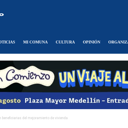
Comunicando
Belén
OTICIAS
MI COMUNA
CULTURA
OPINIÓN
ORGANIZ
n beneficiarias del mejoramiento de vivienda