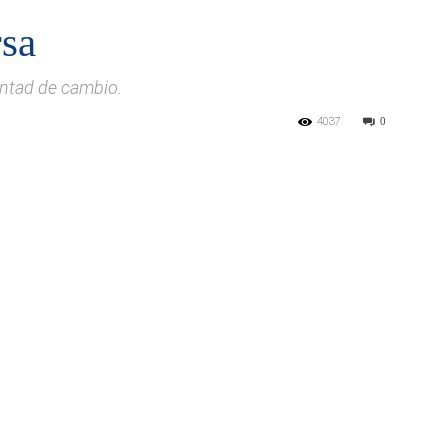
rsa
untad de cambio.
4037
0