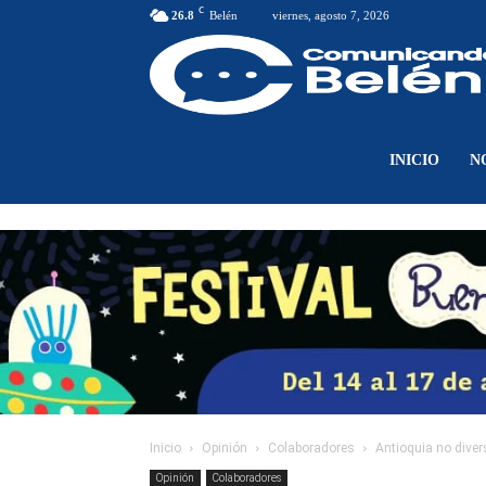
C
26.8
Belén
viernes, agosto 7, 2026
INICIO
N
Inicio
Opinión
Colaboradores
Antioquia no diver
Opinión
Colaboradores