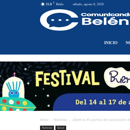
C
25.8
Belén
sábado, agosto 8, 2026
INICIO
N
Inicio
Noticias
Abiertos 95 puntos de vacunación en 
Noticias
Salud