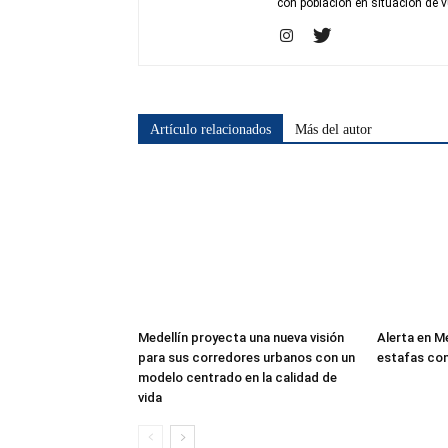
con población en situación de v
Artículo relacionados
Más del autor
Medellín proyecta una nueva visión
Alerta en M
para sus corredores urbanos con un
estafas co
modelo centrado en la calidad de
vida