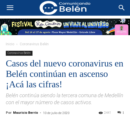
Inicio
Coronavirus Belén
Coronavirus Belén
Casos del nuevo coronavirus en
Belén continúan en ascenso
¡Acá las cifras!
Belén continúa siendo la tercera comuna de Medellín
con el mayor número de casos activos.
Por
Mauricio Berrío
-
2441
1
10 de julio de 2020