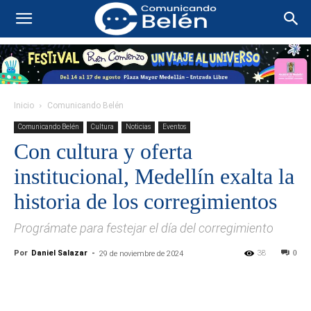
Inicio
Comunicando Belén
Comunicando Belén
Cultura
Noticias
Eventos
Con cultura y oferta
institucional, Medellín exalta la
historia de los corregimientos
Prográmate para festejar el día del corregimiento
Por
Daniel Salazar
-
38
0
29 de noviembre de 2024