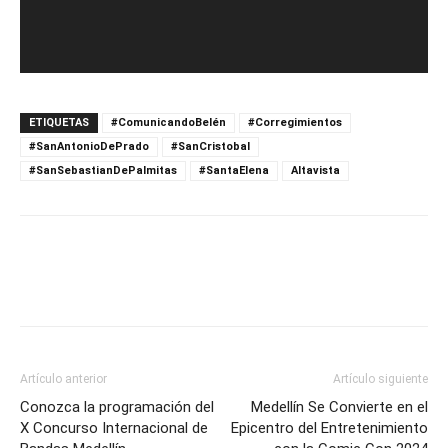
ETIQUETAS
#ComunicandoBelén
#Corregimientos
#SanAntonioDePrado
#SanCristobal
#SanSebastianDePalmitas
#SantaElena
Altavista
Artículo anterior
Artículo siguiente
Conozca la programación del
Medellín Se Convierte en el
X Concurso Internacional de
Epicentro del Entretenimiento