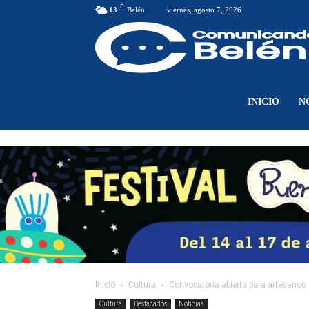
C
13
Belén
viernes, agosto 7, 2026
INICIO
N
Inicio
Cultura
Convocatoria abierta para artesano
Cultura
Destacados
Noticias