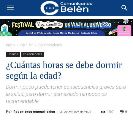
Inicio
Opinión
Colaboradores
Opinión
Colaboradores
¿Cuántas horas se debe dormir
según la edad?
Dormir poco puede tener consecuencias graves para
la salud, pero dormir demasiado tampoco es
recomendable.
Por
Reporteros comunitarios
-
4567
0
31 de octubre de 2021