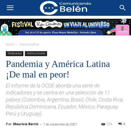
Inicio
Destacados
Destacados
Institucionales
Pandemia y América Latina
¡De mal en peor!
El informe de la OCDE aborda una serie de
indicadores y se centra en una selección de 11
países (Colombia, Argentina, Brasil, Chile, Costa Rica,
República Dominicana, Ecuador, México, Paraguay,
Perú y Uruguay).
Por
Mauricio Berrío
-
239
0
1 de noviembre de 2021