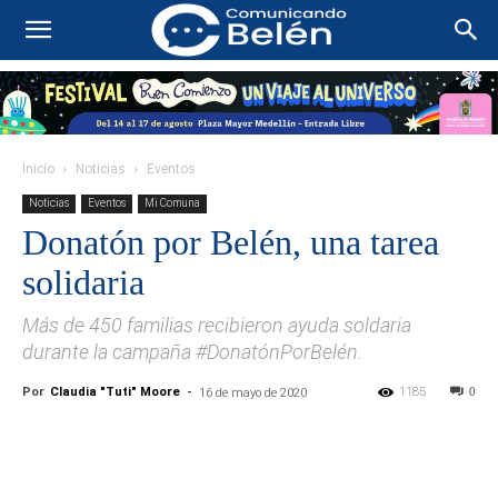
Inicio
Noticias
Eventos
Noticias
Eventos
Mi Comuna
Donatón por Belén, una tarea
solidaria
Más de 450 familias recibieron ayuda soldaria
durante la campaña #DonatónPorBelén.
Por
Claudia "Tuti" Moore
-
1185
0
16 de mayo de 2020