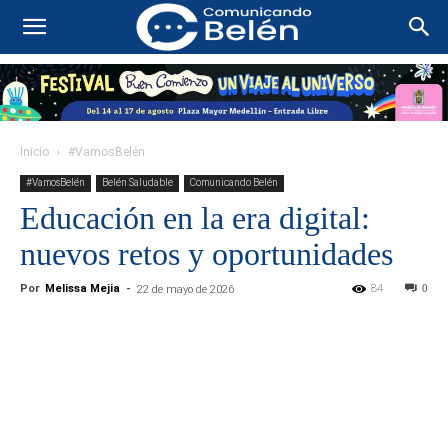
Inicio
#VamosBelén
#VamosBelén
Belén Saludable
Comunicando Belén
Educación en la era digital:
nuevos retos y oportunidades
Por
Melissa Mejia
-
84
0
22 de mayo de 2026