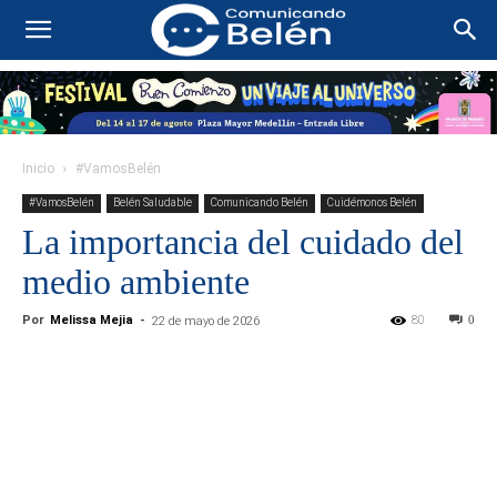
Inicio
#VamosBelén
#VamosBelén
Belén Saludable
Comunicando Belén
Cuidémonos Belén
La importancia del cuidado del
medio ambiente
Por
Melissa Mejia
-
80
0
22 de mayo de 2026