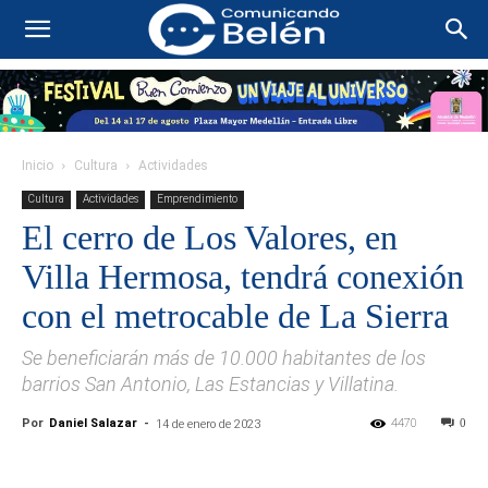
Inicio
Cultura
Actividades
Cultura
Actividades
Emprendimiento
El cerro de Los Valores, en
Villa Hermosa, tendrá conexión
con el metrocable de La Sierra
Se beneficiarán más de 10.000 habitantes de los
barrios San Antonio, Las Estancias y Villatina.
Por
Daniel Salazar
-
4470
0
14 de enero de 2023