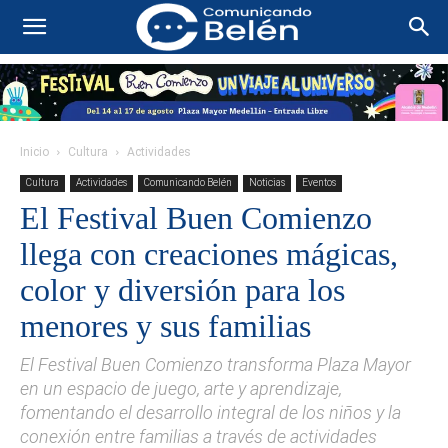
Inicio
Cultura
Actividades
Cultura
Actividades
Comunicando Belén
Noticias
Eventos
El Festival Buen Comienzo
llega con creaciones mágicas,
color y diversión para los
menores y sus familias
El Festival Buen Comienzo transforma Plaza Mayor
en un espacio de juego, arte y aprendizaje,
fomentando el desarrollo integral de los niños y la
conexión entre familias a través de actividades