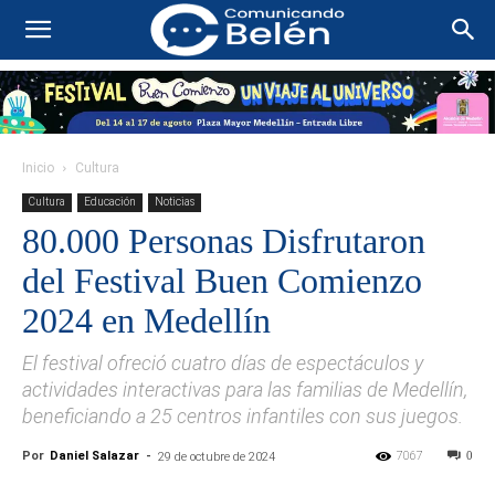
Inicio
Cultura
Cultura
Educación
Noticias
80.000 Personas Disfrutaron
del Festival Buen Comienzo
2024 en Medellín
El festival ofreció cuatro días de espectáculos y
actividades interactivas para las familias de Medellín,
beneficiando a 25 centros infantiles con sus juegos.
Por
Daniel Salazar
-
7067
0
29 de octubre de 2024