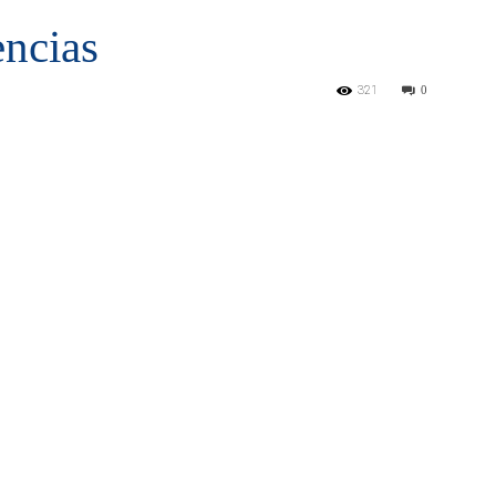
ncias
321
0