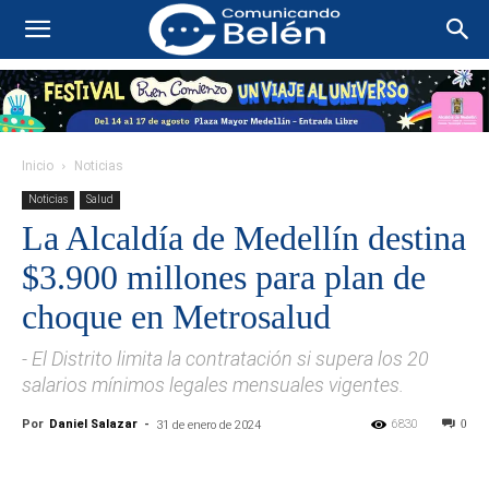
Inicio
Noticias
Noticias
Salud
La Alcaldía de Medellín destina
$3.900 millones para plan de
choque en Metrosalud
- El Distrito limita la contratación si supera los 20
salarios mínimos legales mensuales vigentes.
Por
Daniel Salazar
-
6830
0
31 de enero de 2024