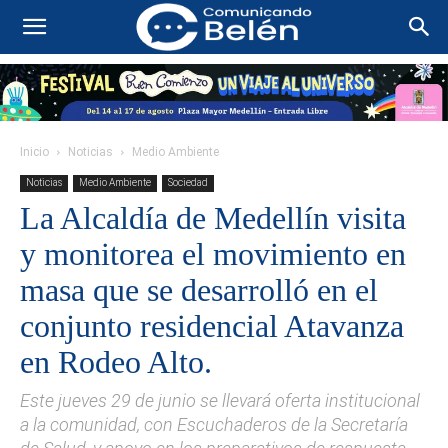
Inicio
Noticias
Medio Ambiente
Noticias
Medio Ambiente
Sociedad
La Alcaldía de Medellín visita
y monitorea el movimiento en
masa que se desarrolló en el
conjunto residencial Atavanza
en Rodeo Alto.
Este jueves 29 de junio se llevará oferta institucional
a la comunidad, con Escuchaderos de la Secretaría