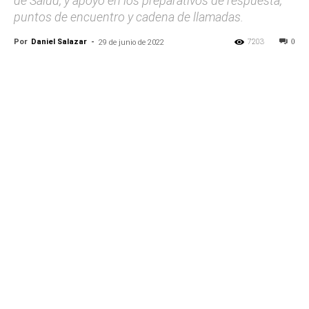
de Salud, y apoyo en los preparativos de respuesta,
puntos de encuentro y cadena de llamadas.
Por
Daniel Salazar
-
7203
0
29 de junio de 2022