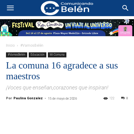
Inicio
#VamosBelén
#VamosBelén
Educación
Mi Comuna
La comuna 16 agradece a sus
maestros
¡Voces que enseñan,corazones que inspiran!
Por
Paulina Gonzalez
-
122
0
15 de mayo de 2026