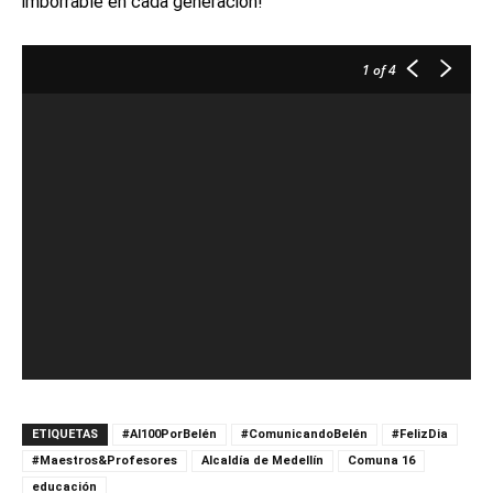
imborrable en cada generación!
1
of 4
ETIQUETAS
#Al100PorBelén
#ComunicandoBelén
#FelizDia
#Maestros&Profesores
Alcaldía de Medellín
Comuna 16
educación