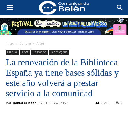
Inicio
Cultura
Artes
Cultura
Artes
Educación
Sin categoría
La renovación de la Biblioteca
España ya tiene bases sólidas y
este año volverá a prestar
servicio a la comunidad
Por
Daniel Salazar
-
29319
0
20 de enero de 2023