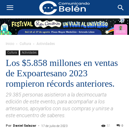
Inicio
Cultura
Actividades
Cultura
Actividades
Los $5.858 millones en ventas
de Expoartesano 2023
rompieron récords anteriores.
29.385 personas asistieron a la decimocuarta
edición de este evento, para acompañar a los
artesanos, apoyarlos con sus compras y unirse a
este encuentro de saberes.
Por
Daniel Salazar
-
51
0
17 de julio de 2023