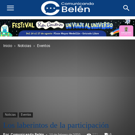
Inicio
Noticias
Eventos
Noticias
Eventos
Los laberintos de la participación
Por
Comunicando Belén
-
271
0
10 de febrero de 2020