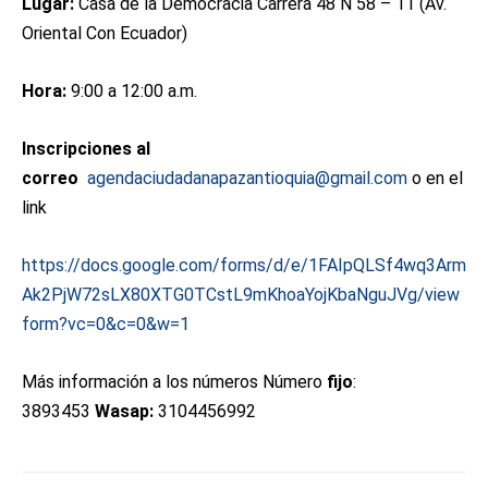
Lugar:
Casa de la Democracia Carrera 48 N 58 – 11 (Av.
Oriental Con Ecuador)
Hora:
9:00 a 12:00 a.m.
Inscripciones al
correo
agendaciudadanapazantioquia@gmail.com
o en el
link
https://docs.google.com/forms/d/e/1FAIpQLSf4wq3Arm
Ak2PjW72sLX80XTG0TCstL9mKhoaYojKbaNguJVg/view
form?vc=0&c=0&w=1
Más información a los números Número
fijo
:
3893453
Wasap:
3104456992