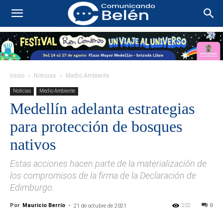
Inicio
Noticias
Medio Ambiente
Noticias
Medio Ambiente
Medellín adelanta estrategias
para protección de bosques
nativos
Estas acciones hacen parte de la materialización de
los compromisos de la firma de la Declaración de
Edimburgo.
Por
Mauricio Berrío
-
232
0
21 de octubre de 2021