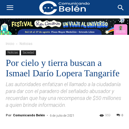
Inicio
Noticias
Noticias
Sociedad
Por cielo y tierra buscan a
Ismael Darío Lopera Tangarife
Las autoridades enfatizan el llamado a la ciudadanía
para dar con el paradero del señalado abusador y
recuerdan que hay una recompensa de $50 millones
a quien brinde información.
Por
Comunicando Belén
-
959
0
6 de julio de 2021