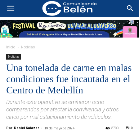
Inicio
Noticias
Noticias
Una tonelada de carne en malas
condiciones fue incautada en el
Centro de Medellín
Durante este operativo se emitieron ocho
comparendos por afectar la convivencia y otros
cinco por mal estacionamiento de vehículos.
Por
Daniel Salazar
-
8700
0
19 de mayo de 2024