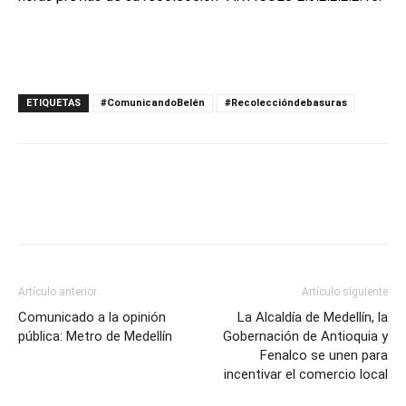
ETIQUETAS
#ComunicandoBelén
#Recoleccióndebasuras
Artículo anterior
Artículo siguiente
Comunicado a la opinión
La Alcaldía de Medellín, la
pública: Metro de Medellín
Gobernación de Antioquia y
Fenalco se unen para
incentivar el comercio local