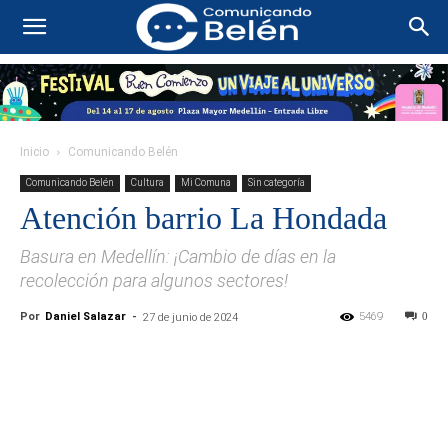
Inicio
Comunicando Belén
Comunicando Belén
Cultura
Mi Comuna
Sin categoría
Atención barrio La Hondada
Basura en Medellín: ¡Cambio de días en la
recolección para algunos sectores!
Por
Daniel Salazar
-
5469
0
27 de junio de 2024