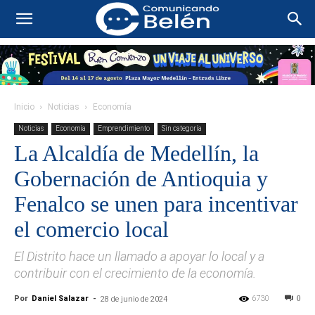
Inicio
Noticias
Economía
Noticias
Economía
Emprendimiento
Sin categoría
La Alcaldía de Medellín, la
Gobernación de Antioquia y
Fenalco se unen para incentivar
el comercio local
El Distrito hace un llamado a apoyar lo local y a
contribuir con el crecimiento de la economía.
Por
Daniel Salazar
-
6730
0
28 de junio de 2024