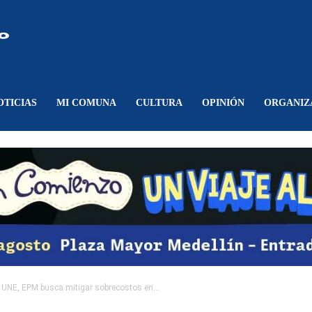
Comunicando
Belén
OTICIAS
MI COMUNA
CULTURA
OPINIÓN
ORGANIZ
n UNE, EPM busca mitigar sobrecostos en...