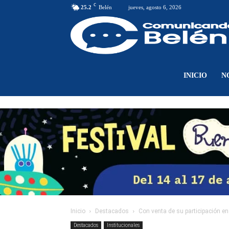
C
25.2
Belén
jueves, agosto 6, 2026
INICIO
N
Inicio
Destacados
Con venta de su participación e
Destacados
Institucionales