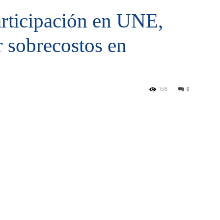
articipación en UNE,
 sobrecostos en
168
0