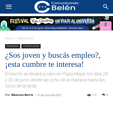
Inicio
Destacados
Destacados
Institucionales
¿Sos joven y buscás empleo?,
¡esta cumbre te interesa!
El evento se llevará a cabo en Plaza Mayor los días 29
y 30 de junio desde las ocho de la mañana hasta las
cinco de la tarde.
Por
Mauricio Berrío
-
659
0
21 de junio de 2021