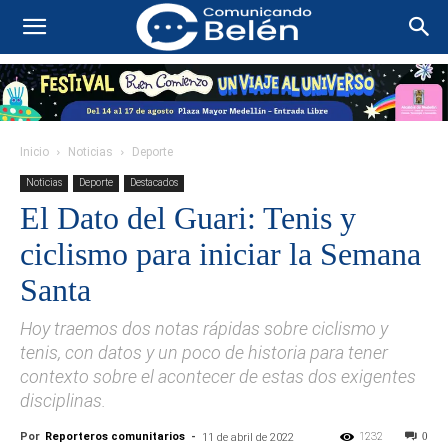
Inicio
Noticias
Deporte
Noticias
Deporte
Destacados
El Dato del Guari: Tenis y
ciclismo para iniciar la Semana
Santa
Hoy traemos dos notas rápidas sobre ciclismo y
tenis, con datos y un poco de historia para tener
contexto sobre el acontecer de estas dos exigentes
disciplinas.
Por
Reporteros comunitarios
-
1232
0
11 de abril de 2022