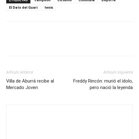
ETIQUETAS
campeón
ciclismo
Colombia
Deporte
El Dato del Guari
tenis
Artículo anterior
Artículo siguiente
Villa de Aburrá recibe al
Freddy Rincón: murió el ídolo,
Mercado Joven
pero nació la leyenda