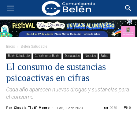
Inicio
Belén Saludable
Belén Saludable
Cuidémonos Belén
Destacados
Noticias
Salud
El consumo de sustancias
psicoactivas en cifras
Cada año aparecen nuevas drogas y sustancias para
el consumo
Por
Claudia "Tuti" Moore
-
9650
0
11 de julio de 2023