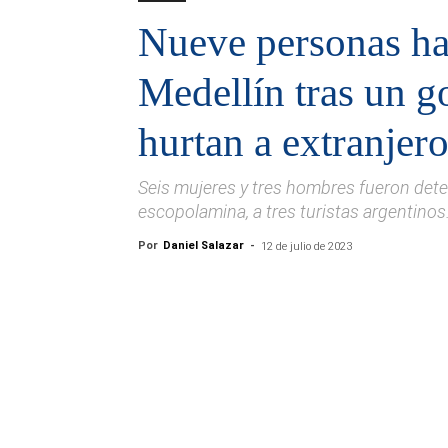
Nueve personas ha
Medellín tras un g
hurtan a extranjero
Seis mujeres y tres hombres fueron deten
escopolamina, a tres turistas argentinos
Por
Daniel Salazar
-
12 de julio de 2023