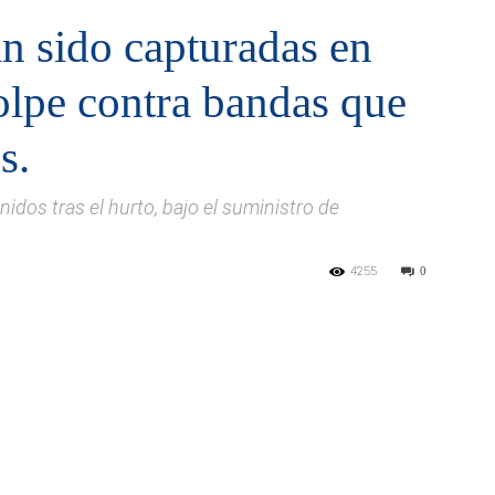
n sido capturadas en
olpe contra bandas que
s.
idos tras el hurto, bajo el suministro de
.
4255
0