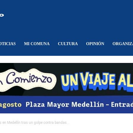
Comunicando
Belén
OTICIAS
MI COMUNA
CULTURA
OPINIÓN
ORGANIZ
en Medellín tras un golpe contra bandas...