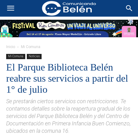
Inicio
Mi Comuna
Mi Comuna
Noticias
El Parque Biblioteca Belén
reabre sus servicios a partir del
1° de julio
Se prestarán ciertos servicios con restricciones. Te
contamos detalles sobre la reapertura gradual de los
servicios del Parque Biblioteca Belén y del Centro de
Documentación en Primera Infancia Buen Comienzo,
ubicados en la comuna 16.