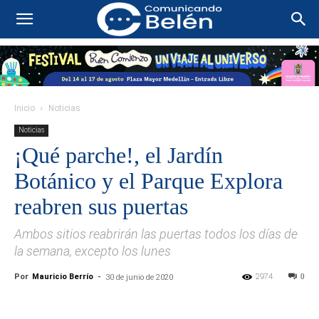
Inicio
Noticias
Noticias
¡Qué parche!, el Jardín
Botánico y el Parque Explora
reabren sus puertas
Ambos sitios reabrirán las puertas todos los días de
la semana, excepto los lunes
Por
Mauricio Berrío
-
2974
0
30 de junio de 2020