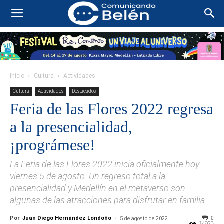
Inicio
Cultura
Actividades
Cultura
Actividades
Destacados
Feria de las Flores 2022 regresa
a la presencialidad,
¡prográmese!
La Feria de las Flores 2022 inicia oficialmente hoy
viernes 5 de agosto. Un regreso total a la
presencialidad y Medellín en el metaverso son
algunas de las atracciones para disfrutar en familia.
Por
Juan Diego Hernández Londoño
-
0
5 de agosto de 2022
14923