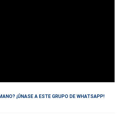
 MANO? ¡ÚNASE A ESTE GRUPO DE WHATSAPP!
Foto: Steve Jota, Comunicando Belén.