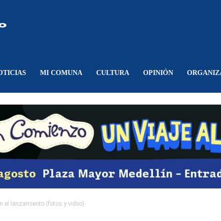
Comunicando
Belén
OTICIAS
MI COMUNA
CULTURA
OPINIÓN
ORGANIZ
n el lanzamiento (fotos y video)