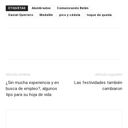
ETIQUETAS
Alumbrados
Comunicando Belén
Daniel Quintero
Medellín
pico y cédula
toque de queda
Artículo anterior
Artículo siguiente
¿Sin mucha experiencia y en
Las festividades también
busca de empleo?, algunos
cambiaron
tips para su hoja de vida