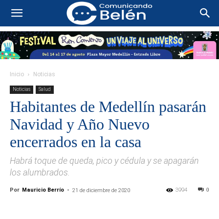
Inicio
Noticias
Noticias
Salud
Habitantes de Medellín pasarán
Navidad y Año Nuevo
encerrados en la casa
Habrá toque de queda, pico y cédula y se apagarán
los alumbrados.
Por
Mauricio Berrío
-
3994
0
21 de diciembre de 2020