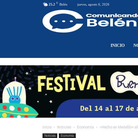
C
25.2
Belén
jueves, agosto 6, 2026
INICIO
N
Inicio
Noticias
Economía
«Hecho en Medellín» a
Noticias
Economía