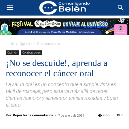
Inicio
Opinión
Colaboradores
Opinión
Colaboradores
¡No se descuide!, aprenda a
reconocer el cáncer oral
La salud oral es un concepto que a simple vista es
fácil de manejar, pero esta va más allá de tener
dientes blancos y alineados, encías rosadas y buen
aliento.
Por
Reporteros comunitarios
-
6379
0
7 de enero de 2021