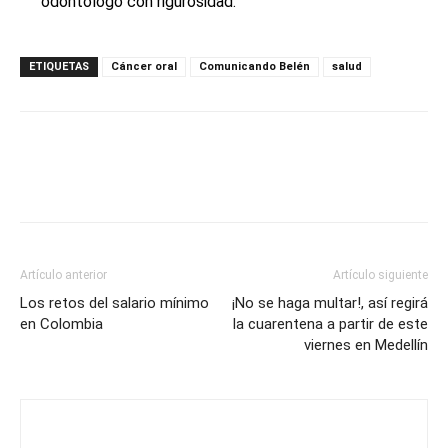
odontólogo con rigurosidad.
ETIQUETAS
Cáncer oral
Comunicando Belén
salud
Artículo anterior
Artículo siguiente
Los retos del salario mínimo
¡No se haga multar!, así regirá
en Colombia
la cuarentena a partir de este
viernes en Medellín