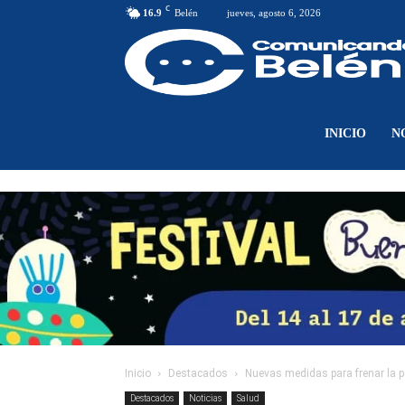
C
16.9
Belén
jueves, agosto 6, 2026
INICIO
N
Inicio
Destacados
Nuevas medidas para frenar la 
Destacados
Noticias
Salud