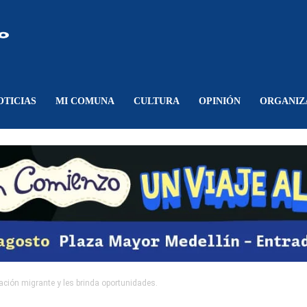
Comunicando
Belén
OTICIAS
MI COMUNA
CULTURA
OPINIÓN
ORGANIZ
lación migrante y les brinda oportunidades.