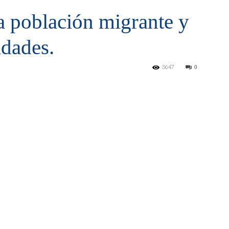
a población migrante y
idades.
3647
0