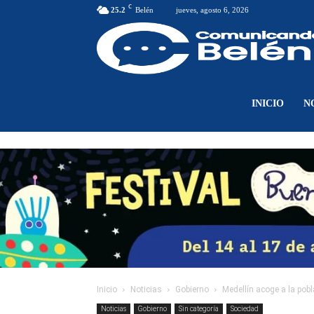
C
25.2
Belén
jueves, agosto 6, 2026
INICIO
N
Inicio
Noticias
Gobierno
Medellín acoge a la pob
Noticias
Gobierno
Sin categoría
Sociedad