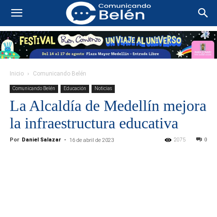
Inicio
Comunicando Belén
Comunicando Belén
Educación
Noticias
La Alcaldía de Medellín mejora
la infraestructura educativa
Por
Daniel Salazar
-
2075
0
16 de abril de 2023