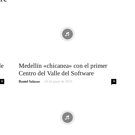
de
Medellín «chicanea» con el primer
Centro del Valle del Software
-
0
Daniel Salazar
24 de junio de 2021
0