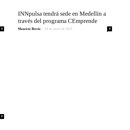
INNpulsa tendrá sede en Medellín a
través del programa CEmprende
-
0
Mauricio Berrío
18 de enero de 2021
0
0