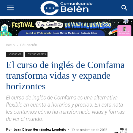
Inicio
Educación
Educación
Institucionales
El curso de inglés de Comfama
transforma vidas y expande
horizontes
El curso de inglés de Comfama es una alternativa
flexible en cuanto a horarios y precios. En esta nota
les contamos cómo ha transformado vidas y formas
de ver el mundo.
Por
Juan Diego Hernández Londoño
-
0
19 de noviembre de 2022
8140