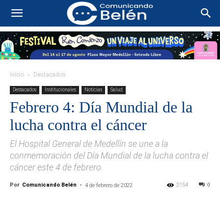
Inicio
Destacados
Destacados
Institucionales
Noticias
Salud
Febrero 4: Día Mundial de la
lucha contra el cáncer
El Hospital General de Medellín se une a la
conmemoración del Día Mundial de la lucha contra el
cáncer este 4 de febrero.
Por
Comunicando Belén
-
3154
0
4 de febrero de 2022