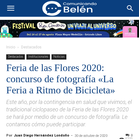
Inicio
Destacados
Destacados
Institucionales
Noticias
Feria de las Flores 2020:
concurso de fotografía «La
Feria a Ritmo de Bicicleta»
Este año, por la contingencia en salud que vivimos, el
tradicional ciclopaseo de la Feria de las Flores 2020
se hará por medio de un concurso de fotografía. Le
contamos cómo puede participar.
Por
Juan Diego Hernández Londoño
-
0
30 de octubre de 2020
5792