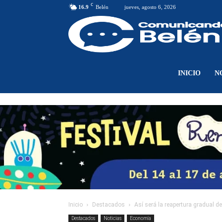
C
16.9
Belén
jueves, agosto 6, 2026
INICIO
N
Inicio
Destacados
Así será la reapertura gradual d
Destacados
Noticias
Economía