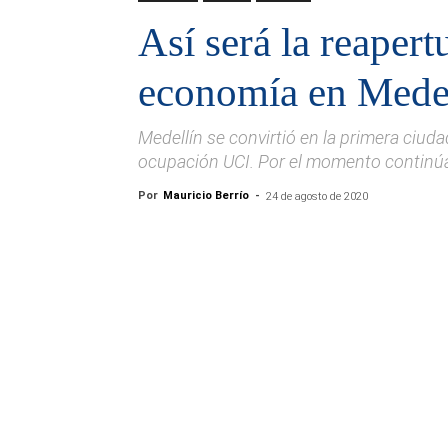
Así será la reapert
economía en Mede
Medellín se convirtió en la primera ciudad
ocupación UCI. Por el momento continúa
Por
Mauricio Berrío
-
24 de agosto de 2020