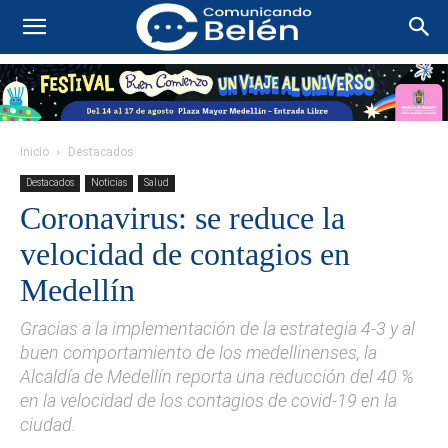
Inicio
Destacados
Destacados
Noticias
Salud
Coronavirus: se reduce la
velocidad de contagios en
Medellín
Gracias a la implementación de la estrategia 4-3 y al
buen comportamiento de los medellinenses, la
Alcaldía de Medellín reporta una reducción del 40 %
en la velocidad de los contagios de covid-19 en la
ciudad.