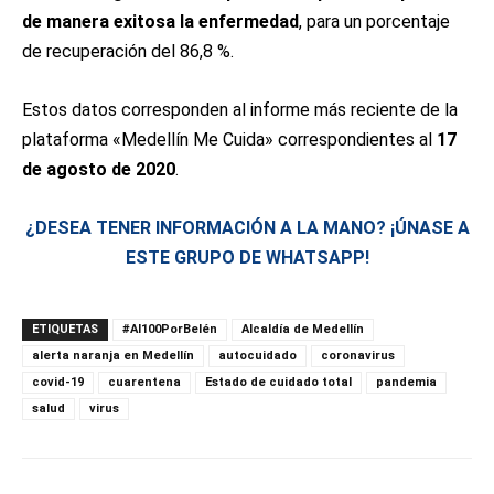
de manera exitosa la enfermedad
, para un porcentaje
de recuperación del 86,8 %.
Estos datos corresponden al informe más reciente de la
plataforma «Medellín Me Cuida» correspondientes al
17
de agosto de 2020
.
¿DESEA TENER INFORMACIÓN A LA MANO? ¡ÚNASE A
ESTE GRUPO DE WHATSAPP!
ETIQUETAS
#Al100PorBelén
Alcaldía de Medellín
alerta naranja en Medellín
autocuidado
coronavirus
covid-19
cuarentena
Estado de cuidado total
pandemia
salud
virus