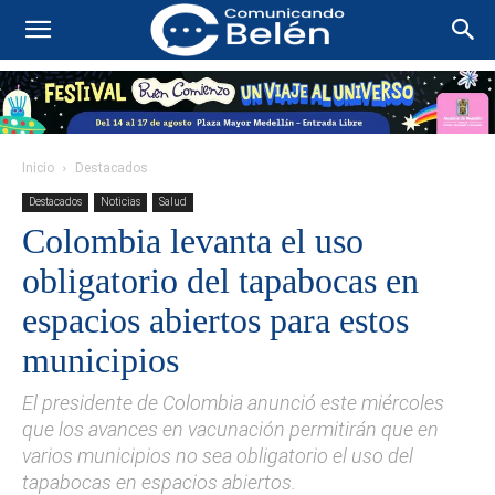
Inicio
Destacados
Destacados
Noticias
Salud
Colombia levanta el uso
obligatorio del tapabocas en
espacios abiertos para estos
municipios
El presidente de Colombia anunció este miércoles
que los avances en vacunación permitirán que en
varios municipios no sea obligatorio el uso del
tapabocas en espacios abiertos.